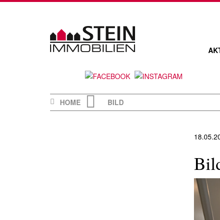
Skip
to
content
AK
HOME
BILD
18.05.2
Bil