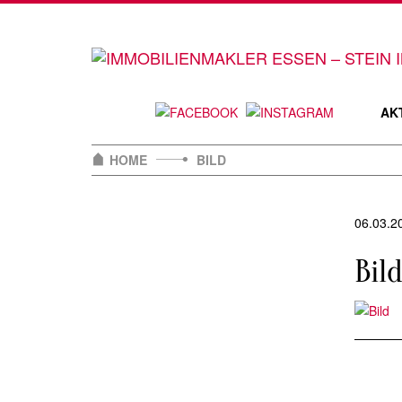
Skip
to
content
AK
HOME
BILD
06.03.2
Bil