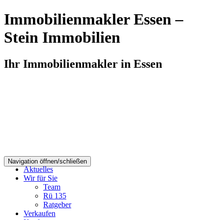
Skip
Immobilienmakler Essen –
to
content
Stein Immobilien
Ihr Immobilienmakler in Essen
Navigation öffnen/schließen
Aktuelles
Wir für Sie
Team
Rü 135
Ratgeber
Verkaufen