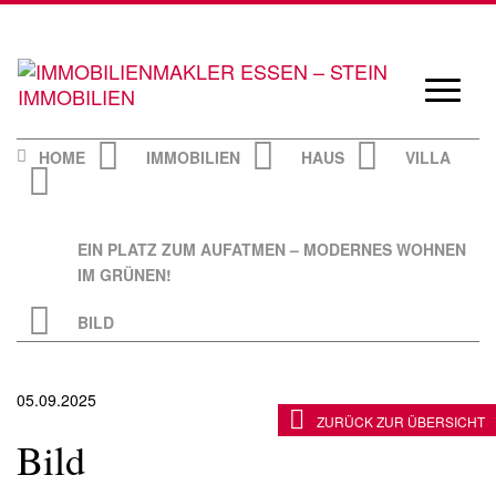
Skip
to
content
Navigat
öffnen/
HOME
IMMOBILIEN
HAUS
VILLA
EIN PLATZ ZUM AUFATMEN – MODERNES WOHNEN
IM GRÜNEN!
BILD
05.09.2025
ZURÜCK ZUR ÜBERSICHT
Bild