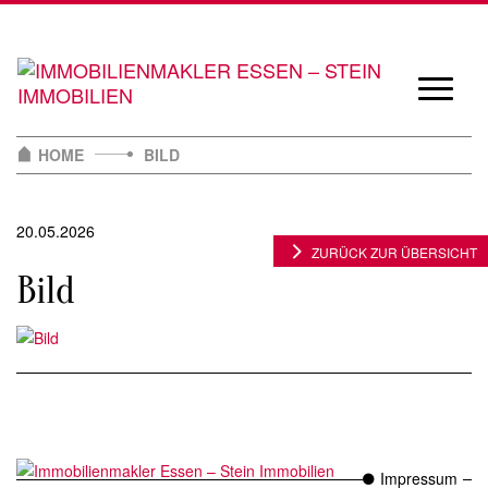
Skip
to
content
Navigat
öffnen/
HOME
BILD
20.05.2026
ZURÜCK ZUR ÜBERSICHT
Bild
Impressum