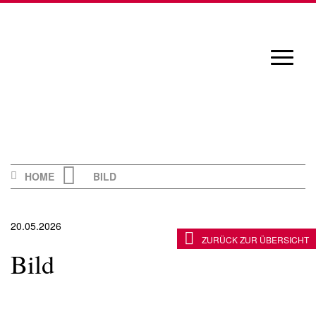
Skip
to
content
Navigat
öffnen/
HOME
BILD
20.05.2026
ZURÜCK ZUR ÜBERSICHT
Bild