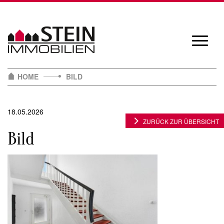
Skip
to
content
Navigat
öffnen/
HOME
BILD
18.05.2026
ZURÜCK ZUR ÜBERSICHT
Bild