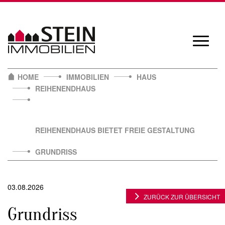
Skip
to
content
Navigat
öffnen/
HOME
IMMOBILIEN
HAUS
REIHENENDHAUS
REIHENENDHAUS BIETET FREIE GESTALTUNG
GRUNDRISS
03.08.2026
ZURÜCK ZUR ÜBERSICHT
Grundriss