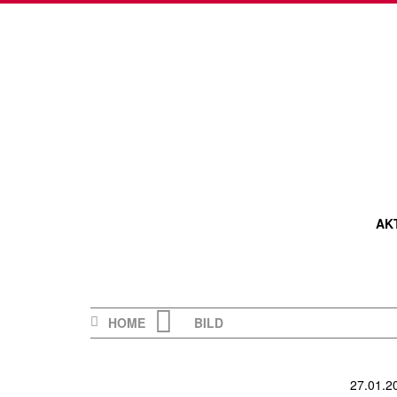
Skip
to
content
AK
HOME
BILD
27.01.2