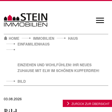
Skip
to
content
Navigat
öffnen/
HOME
IMMOBILIEN
HAUS
EINFAMILIENHAUS
EINZIEHEN UND WOHLFÜHLEN! IHR NEUES
ZUHAUSE MIT ELW IM SCHÖNEN KUPFERDREH!
BILD
03.08.2026
ZURÜCK ZUR ÜBERSICHT