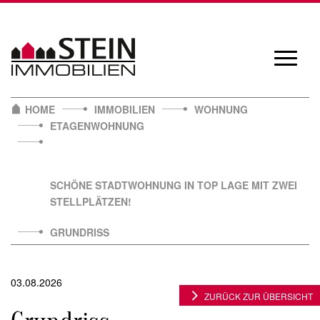
Skip
to
content
Navigat
öffnen/
HOME
IMMOBILIEN
WOHNUNG
ETAGENWOHNUNG
SCHÖNE STADTWOHNUNG IN TOP LAGE MIT ZWEI
STELLPLÄTZEN!
GRUNDRISS
03.08.2026
ZURÜCK ZUR ÜBERSICHT