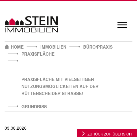
Skip
to
content
Navigat
öffnen/
HOME
IMMOBILIEN
BÜRO/PRAXIS
PRAXISFLÄCHE
PRAXISFLÄCHE MIT VIELSEITIGEN
NUTZUNGSMÖGLICKEITEN AUF DER
RÜTTENSCHEIDER STRASSE!
GRUNDRISS
03.08.2026
ZURÜCK ZUR ÜBERSICHT