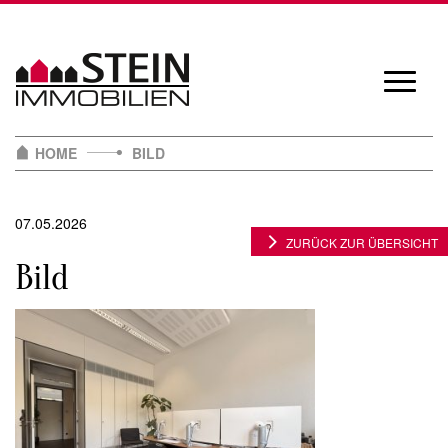
Skip
to
content
Navigat
öffnen/
HOME
BILD
07.05.2026
ZURÜCK ZUR ÜBERSICHT
Bild