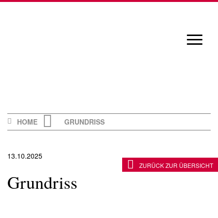
Skip
to
content
Navigat
öffnen/
HOME
GRUNDRISS
13.10.2025
ZURÜCK ZUR ÜBERSICHT
Grundriss