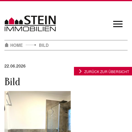
Skip
to
content
Navigat
öffnen/
HOME
BILD
22.06.2026
ZURÜCK ZUR ÜBERSICHT
Bild