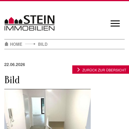
Skip
to
content
Navigat
öffnen/
HOME
BILD
22.06.2026
ZURÜCK ZUR ÜBERSICHT
Bild