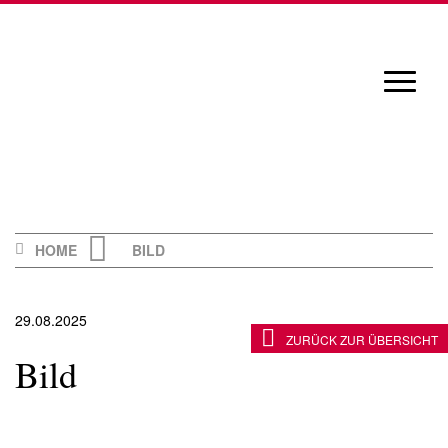
Skip
to
content
Navigat
öffnen/
HOME
BILD
29.08.2025
ZURÜCK ZUR ÜBERSICHT
Bild