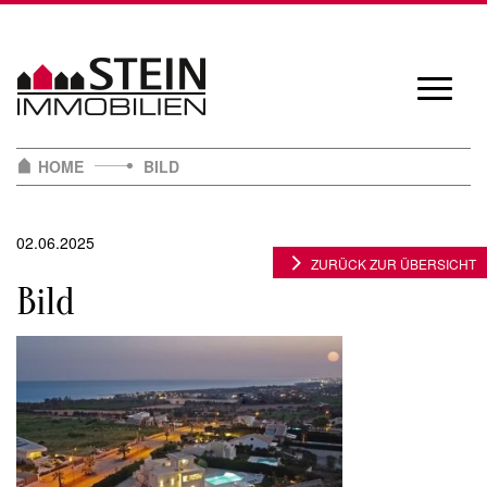
Skip
to
content
Navigat
öffnen/
HOME
BILD
02.06.2025
ZURÜCK ZUR ÜBERSICHT
Bild