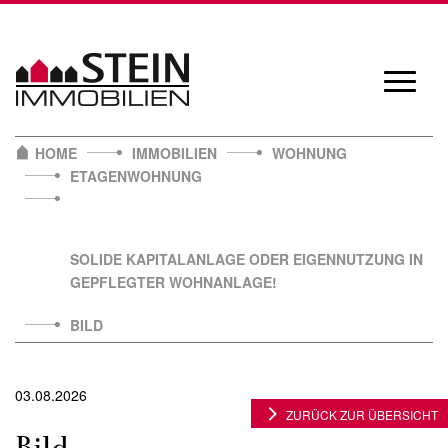
Skip
to
content
Navigat
öffnen/
HOME
IMMOBILIEN
WOHNUNG
ETAGENWOHNUNG
SOLIDE KAPITALANLAGE ODER EIGENNUTZUNG IN
GEPFLEGTER WOHNANLAGE!
BILD
03.08.2026
ZURÜCK ZUR ÜBERSICHT