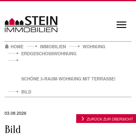
Skip
to
content
Navigat
öffnen/
HOME
IMMOBILIEN
WOHNUNG
ERDGESCHOSSWOHNUNG
SCHÖNE 3-RAUM-WOHNUNG MIT TERRASSE!
BILD
03.08.2026
ZURÜCK ZUR ÜBERSICHT
Bild